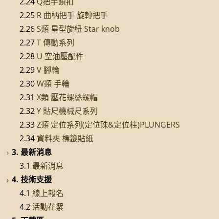
2.24
Q把手鎖扣
2.25
R 曲柄把手 旋轉把手
2.26
S類 星型旋紐 Star knob
2.27
T 傳動系列
2.28
U 空油壓配件
2.29
V 腳輪
2.30
W類 手輪
2.31
X類 壓花螺絲螺帽
2.32
Y 貼尺機械尺系列
2.33
Z類 定位系列(定位珠&定位柱)PLUNGERS
2.34
資料夾 標籤貼紙
3. 最新消息
3.1
最新消息
4. 技術支援
4.1
線上報名
4.2
活動花絮