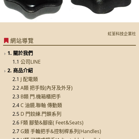
虹荃科技企業社
虹荃科技企業社
網站導覽
1. 關於我們
1.1
公司LINE
2. 商品介紹
2.1
J 配電類
2.2
A類 把手殼(內牙及外牙)
2.3
B類 門.機箱櫃把手
2.4
C 油鏡.聯軸 傳動類
2.5
D 門鉸練.門鎖系列
2.6
F類 腳墊&腳座( Feet&Seats)
2.7
G類 手輪把手&控制桿系列(Handles)