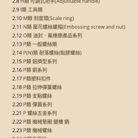
2.8
H類 可調式把手(Adjustable handle)
2.9
I類 工具類
2.10
M類 刻度環(Scale ring)
2.11
N類 壓花螺絲螺帽(Embossing screw and nut)
2.12
O類 油封．氟橡膠產品系列
2.13
P類 一般螺絲類
2.14
P(N)類 耐落螺絲(點膠螺絲)
2.15
P類 鋁擠型系列
2.16
P類 銅系列
2.17
P類塑料扣件
2.18
P類 拉伸彈簧螺絲
2.19
P類 支點螺絲
2.20
P類 彈簧系列
2.21
P 螺絲五金系列
2.22
P類 機械墊圈 鍵槽 銷
2.23
P類 機械螺絲