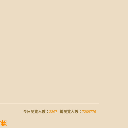
今日瀏覽人數：
2867
總瀏覽人數：
7209776
方賴