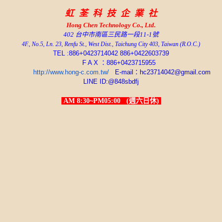
虹 荃 科 技 企 業 社
Hong Chen
Technology Co., Ltd.
402 台中市南區三民路一段11-1號
4F., No.5, Ln. 23, Renfu St., West Dist., Taichung City 403, Taiwan (R.O.C.)
TEL :886+0423714042 886+0422603739
F A X ：886+0423715955
http://www.hong-c.com.tw/
E-mail：hc23714042@gmail.com
LINE ID:@848sbdfj
AM 8:30~PM05:00 (週六日休)