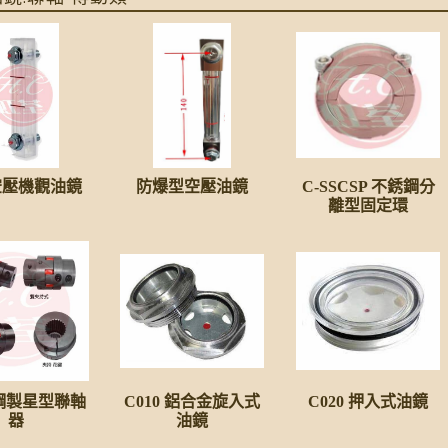
1空壓機觀油鏡
防爆型空壓油鏡
C-SSCSP 不銹鋼分
離型固定環
L鋼製星型聯軸
C010 鋁合金旋入式
C020 押入式油鏡
器
油鏡