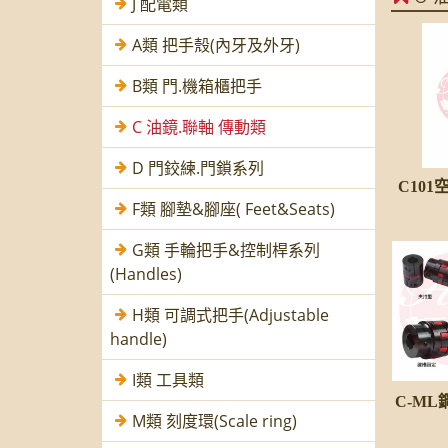
J 配電類
A類 把手殼(內牙及外牙)
B類 門.機箱櫃把手
C 油鏡.聯軸 傳動類
D 門鉸練.門鎖系列
C10
F類 腳墊&腳座( Feet&Seats)
G類 手輪把手&控制桿系列
(Handles)
H類 可調式把手(Adjustable
handle)
I類 工具類
C-M
M類 刻度環(Scale ring)