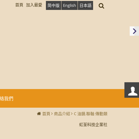
首頁
加入最愛
简中版
English
日本語
絡我們
首頁
商品介紹
C 油鏡.聯軸 傳動類
虹荃科技企業社
虹荃科技企業社