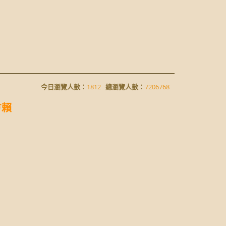
今日瀏覽人數：
1812
總瀏覽人數：
7206768
方賴