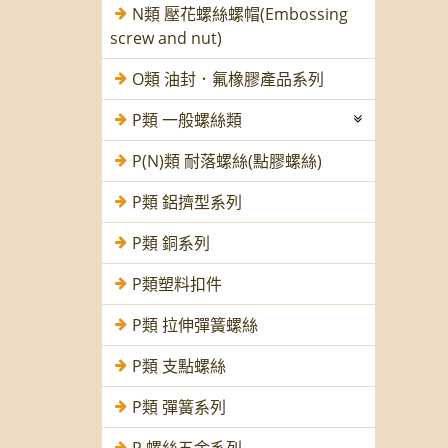
N類 壓花螺絲螺帽(Embossing
screw and nut)
O類 油封．氟橡膠產品系列
P類 一般螺絲類
P(N)類 耐落螺絲(點膠螺絲)
P類 鋁擠型系列
P類 銅系列
P類塑料扣件
P類 拉伸彈簧螺絲
P類 支點螺絲
P類 彈簧系列