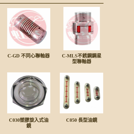
C-GD 不同心聯軸器
C-MLS不銹鋼鋼星
型聯軸器
C030塑膠旋入式油
C050 長型油鏡
鏡