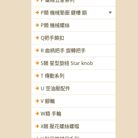
P 螺絲五金系列
P類 機械墊圈 鍵槽 銷
P類 機械螺絲
Q把手鎖扣
R 曲柄把手 旋轉把手
S類 星型旋紐 Star knob
T 傳動系列
U 空油壓配件
V 腳輪
W類 手輪
X類 壓花螺絲螺帽