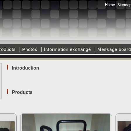
Home
Sitema
roducts
Photos
Information exchange
Message board
Introduction
Products