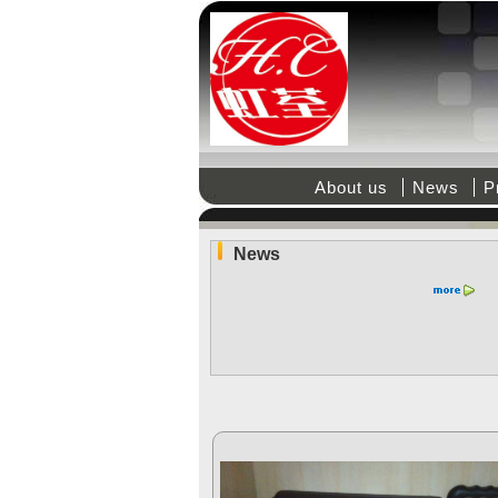
About us
News
P
News