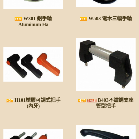
W301 鋁手輪
W503 電木三幅手輪
Aluminum Ha
H101塑膠可調式把手
B403不鏽鋼支座
(內牙)
管型把手