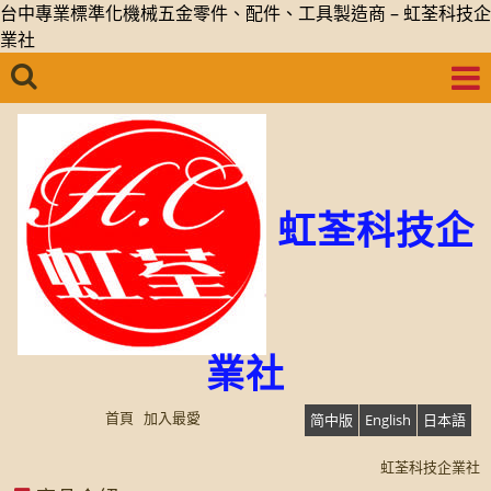
台中專業標準化機械五金零件、配件、工具製造商 – 虹荃科技企
業社
虹荃科技企
業社
首頁
加入最愛
简中版
English
日本語
虹荃科技企業社