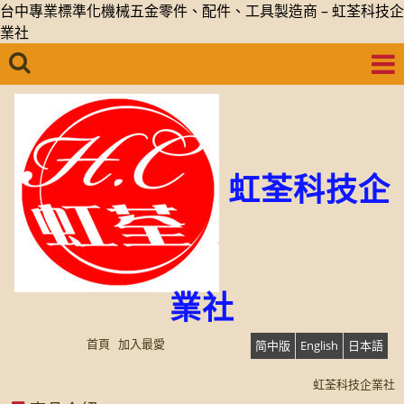
台中專業標準化機械五金零件、配件、工具製造商 – 虹荃科技企
業社
虹荃科技企
業社
首頁
加入最愛
简中版
English
日本語
虹荃科技企業社