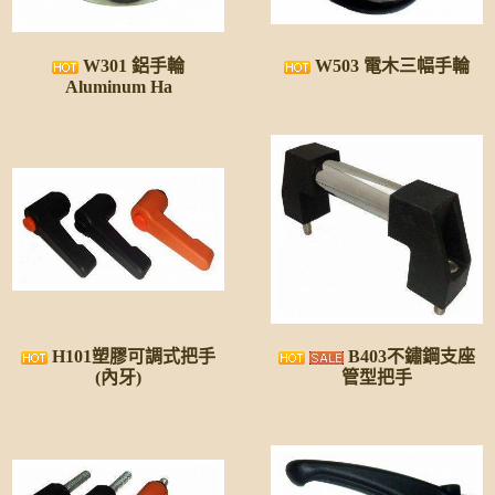
W301 鋁手輪
W503 電木三幅手輪
Aluminum Ha
H101塑膠可調式把手
B403不鏽鋼支座
(內牙)
管型把手